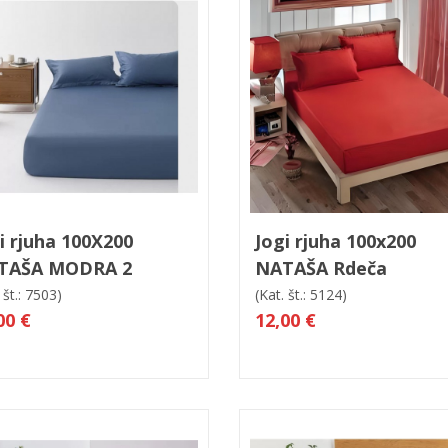
 košarico
Hitri ogled
V košarico
Hitri og
i rjuha 100X200
Jogi rjuha 100x200
TAŠA MODRA 2
NATAŠA Rdeča
 št.: 7503)
(Kat. št.: 5124)
00 €
12,00 €