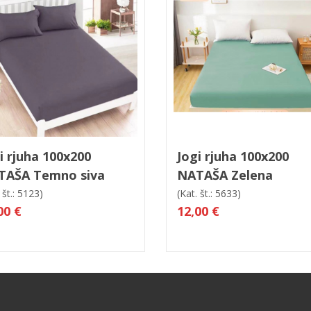
 košarico
Hitri ogled
V košarico
Hitri og
i rjuha 100x200
Jogi rjuha 100x200
TAŠA Temno siva
NATAŠA Zelena
 št.: 5123)
(Kat. št.: 5633)
00 €
12,00 €