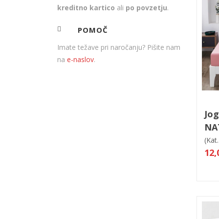
kreditno kartico
ali
po povzetju
.
POMOČ
Imate težave pri naročanju? Pišite nam
na
e-naslov
.
V
Jog
NA
(Kat.
12,