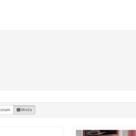
UŠALKE
OBLAČILA IN DODATKI
ŠPORT IN PROSTI ČAS
VS
eznam
Mreža