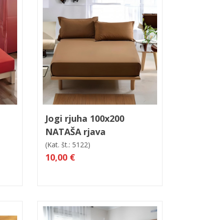
led
V košarico
Hitri ogled
Jogi rjuha 100x200
NATAŠA rjava
(Kat. št.: 5122)
10,00 €