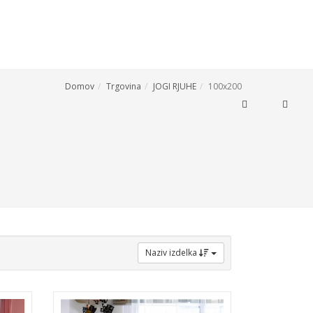
Domov
Trgovina
JOGI RJUHE
100x200
0
E ZA DOM
IZPOSOJA ORODJA
KONTAKT
Naziv izdelka