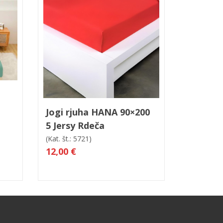
led
V košarico
Hitri ogled
Jogi rjuha HANA 90×200
5 Jersy Rdeča
(Kat. št.: 5721)
12,00 €