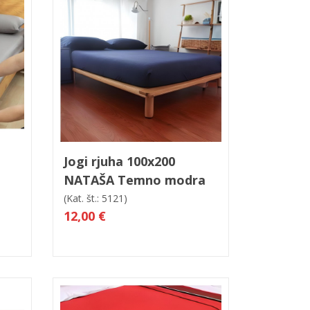
led
V košarico
Hitri ogled
Jogi rjuha 100x200
NATAŠA Temno modra
(Kat. št.: 5121)
12,00 €