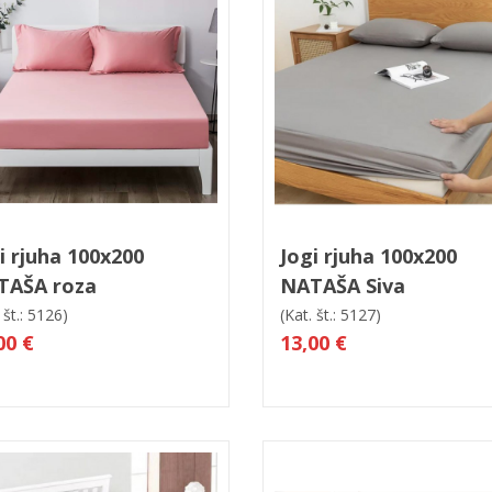
 košarico
Hitri ogled
V košarico
Hitri og
i rjuha 100x200
Jogi rjuha 100x200
TAŠA roza
NATAŠA Siva
 št.: 5126)
(Kat. št.: 5127)
00 €
13,00 €