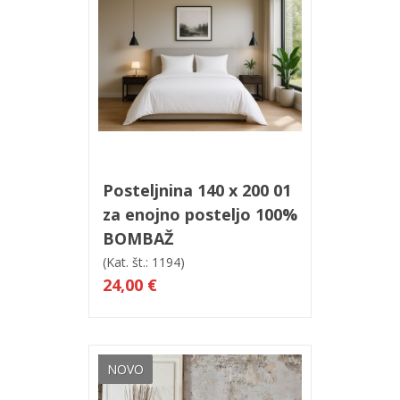
V košarico
Hitri ogled
Posteljnina 140 x 200 01
za enojno posteljo 100%
BOMBAŽ
(Kat. št.: 1194)
24,00 €
NOVO