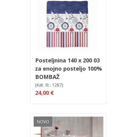
V košarico
Hitri ogled
Posteljnina 140 x 200 03
za enojno posteljo 100%
BOMBAŽ
(Kat. št.: 1287)
24,00 €
NOVO