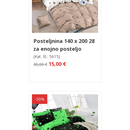
V košarico
Hitri ogled
Posteljnina 140 x 200 28
za enojno posteljo
(Kat. št.: 5615)
15,00 €
30,00 €
-50%