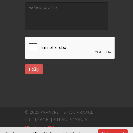
Pošlji
© 2026 PRVIvVRSTI.SI VSE PRAVICE
PRIDRŽANE. | STRAN POGANJA
UREDISTRANI.SI