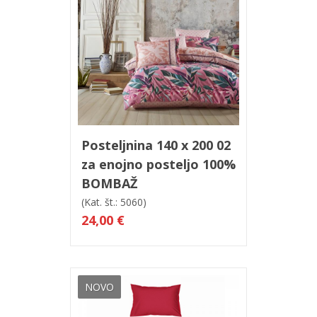
V košarico
Hitri ogled
Posteljnina 140 x 200 02
za enojno posteljo 100%
BOMBAŽ
(Kat. št.: 5060)
24,00 €
NOVO