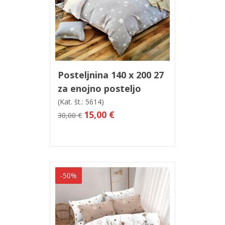
V košarico
Hitri ogled
Posteljnina 140 x 200 27
za enojno posteljo
(Kat. št.: 5614)
15,00 €
30,00 €
-50%