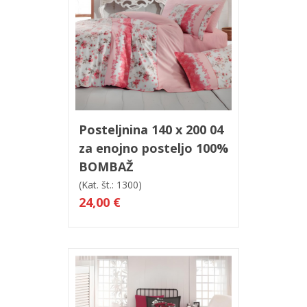
V košarico
Hitri ogled
Posteljnina 140 x 200 04
za enojno posteljo 100%
BOMBAŽ
(Kat. št.: 1300)
24,00 €