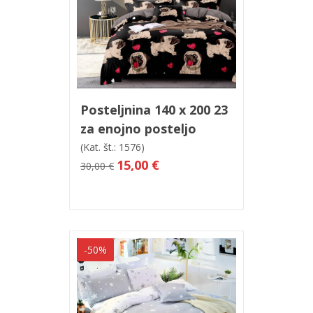
V košarico
Hitri ogled
Posteljnina 140 x 200 23
za enojno posteljo
(Kat. št.: 1576)
15,00 €
30,00 €
-50%