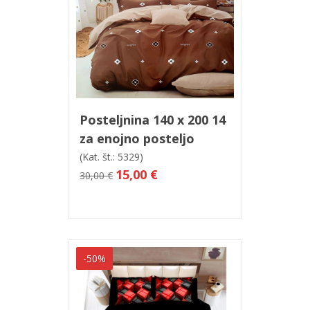
V košarico
Hitri ogled
Posteljnina 140 x 200 14
za enojno posteljo
(Kat. št.: 5329)
15,00 €
30,00 €
-50%