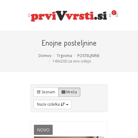
0
Enojne posteljnine
Domov
Trgovina
POSTELJNINE
140x200 za eno odejo
Seznam
Mreža
Naziv izdelka
NOVO