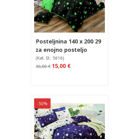
V košarico
Hitri ogled
Posteljnina 140 x 200 29
za enojno posteljo
(Kat. št.: 5616)
15,00 €
30,00 €
-50%