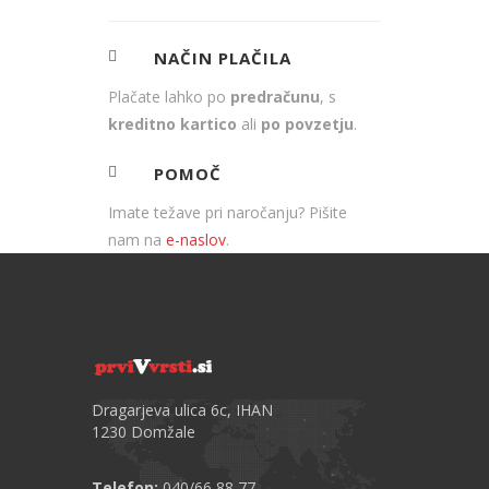
NAČIN PLAČILA
Plačate lahko po
predračunu
, s
kreditno kartico
ali
po povzetju
.
POMOČ
Imate težave pri naročanju? Pišite
nam na
e-naslov
.
Dragarjeva ulica 6c, IHAN
1230 Domžale
Telefon:
040/66 88 77