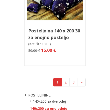
V košarico
Hitri ogled
Posteljnina 140 x 200 30
za enojno posteljo
(Kat. št.: 1310)
15,00 €
30,00 €
1
2
3
»
POSTELJNINE
140x200 za dve odeji
140x200 za eno odejo