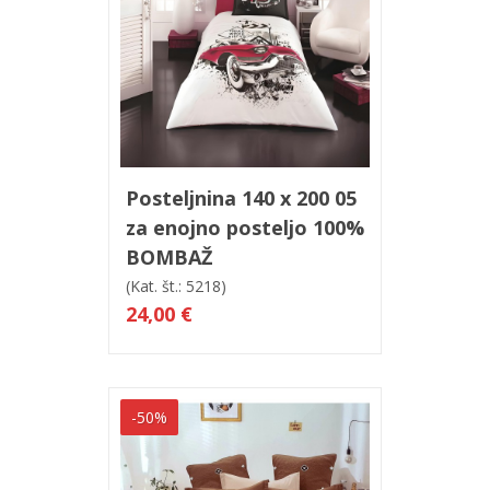
V košarico
Hitri ogled
Posteljnina 140 x 200 05
za enojno posteljo 100%
BOMBAŽ
(Kat. št.: 5218)
24,00 €
-50%