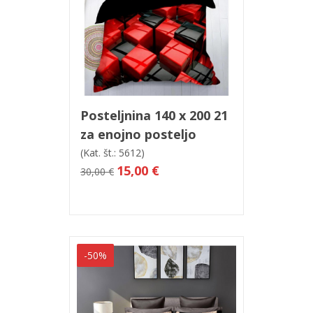
V košarico
Hitri ogled
Posteljnina 140 x 200 21
za enojno posteljo
(Kat. št.: 5612)
15,00 €
30,00 €
-50%