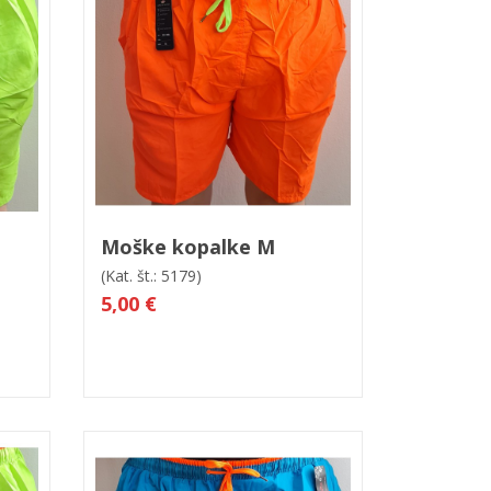
led
Moške kopalke M
(Kat. št.: 5179)
5,00 €