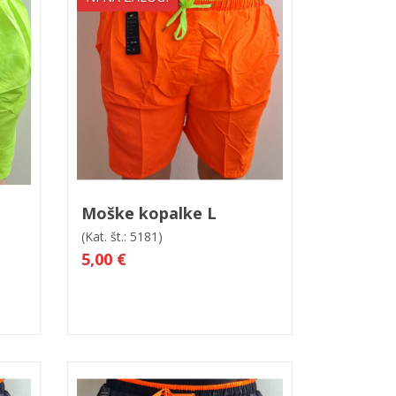
led
Moške kopalke L
(Kat. št.: 5181)
5,00 €