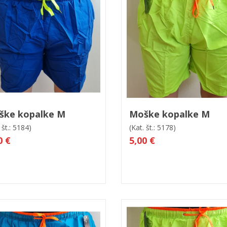
 košarico
Hitri ogled
V košarico
Hitri og
ške kopalke M
Moške kopalke M
 št.: 5184)
(Kat. št.: 5178)
0 €
5,00 €