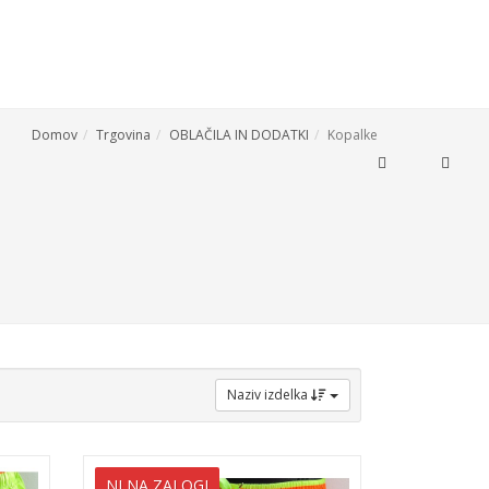
Domov
Trgovina
OBLAČILA IN DODATKI
Kopalke
0
E ZA DOM
IZPOSOJA ORODJA
KONTAKT
Naziv izdelka
NI NA ZALOGI