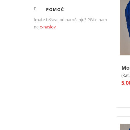
POMOČ
Imate težave pri naročanju? Pišite nam
na
e-naslov
.
V
Mo
(Kat.
5,0