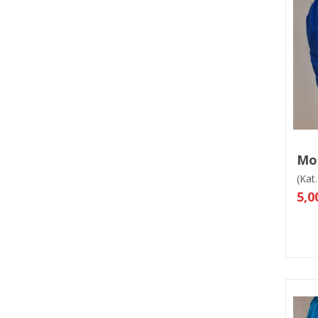
V
Mo
(Kat.
5,0