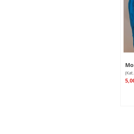
V
Mo
(Kat.
5,0