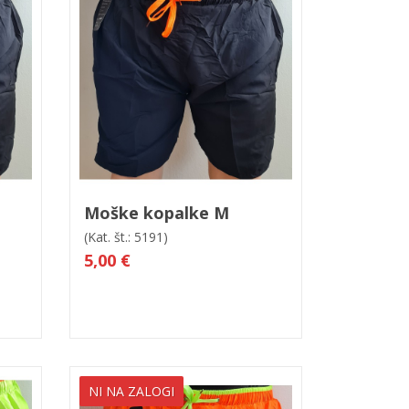
V košarico
Hitri ogled
Moške kopalke M
(Kat. št.: 5191)
5,00 €
NI NA ZALOGI