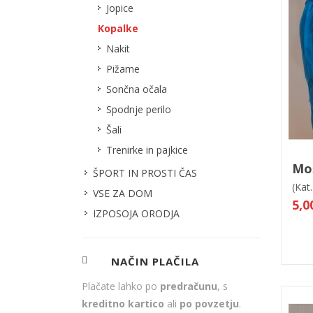
Jopice
Kopalke
Nakit
Pižame
Sončna očala
Spodnje perilo
Šali
Trenirke in pajkice
V
Mo
ŠPORT IN PROSTI ČAS
(Kat.
VSE ZA DOM
5,0
IZPOSOJA ORODJA
NAČIN PLAČILA
Plačate lahko po
predračunu
, s
kreditno kartico
ali
po povzetju
.