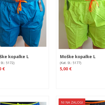
 košarico
Hitri ogled
V košarico
Hitri og
ške kopalke L
Moške kopalke L
 št.: 5172)
(Kat. št.: 5177)
0 €
5,00 €
NI NA ZALOGI