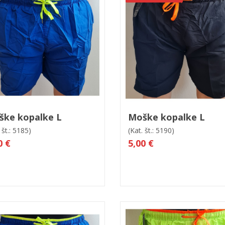
 košarico
Hitri ogled
ške kopalke L
Moške kopalke L
 št.: 5185)
(Kat. št.: 5190)
0 €
5,00 €