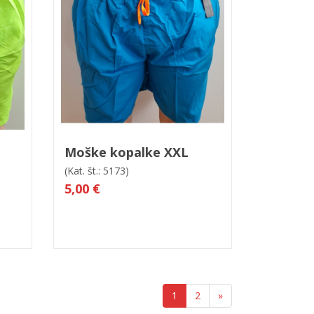
led
V košarico
Hitri ogled
Moške kopalke XXL
(Kat. št.: 5173)
5,00 €
1
2
»