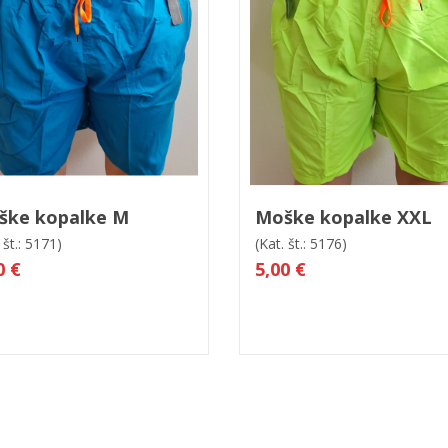
 košarico
Hitri ogled
V košarico
Hitri og
ške kopalke M
Moške kopalke XXL
 št.: 5171)
(Kat. št.: 5176)
0 €
5,00 €