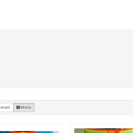
UŠALKE
OBLAČILA IN DODATKI
ŠPORT IN PROSTI ČAS
VS
eznam
Mreža