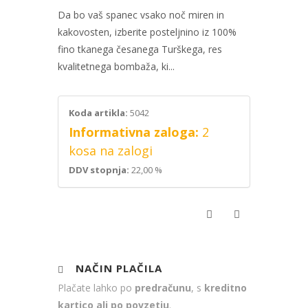
Da bo vaš spanec vsako noč miren in
kakovosten, izberite posteljnino iz 100%
fino tkanega česanega Turškega, res
kvalitetnega bombaža, ki...
Koda artikla:
5042
Informativna zaloga:
2
kosa na zalogi
DDV stopnja:
22,00 %
NAČIN PLAČILA
Plačate lahko po
predračunu
, s
kreditno
kartico ali po povzetju
.