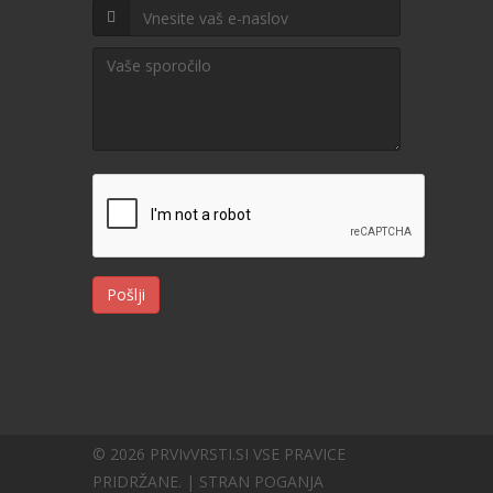
Pošlji
© 2026 PRVIvVRSTI.SI VSE PRAVICE
PRIDRŽANE. | STRAN POGANJA