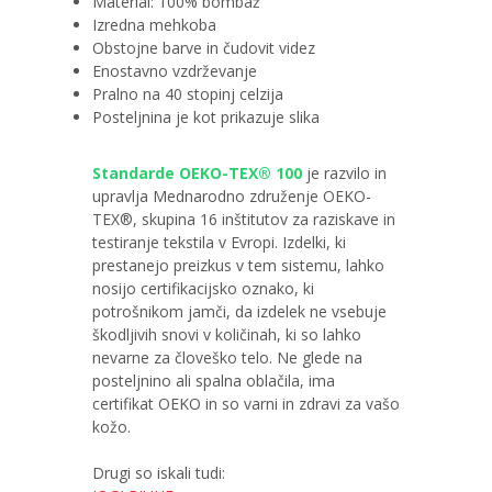
Material: 100% bombaž
Izredna mehkoba
Obstojne barve in čudovit videz
Enostavno vzdrževanje
Pralno na 40 stopinj celzija
Posteljnina je kot prikazuje slika
Standarde OEKO-TEX® 100
je razvilo in
upravlja Mednarodno združenje OEKO-
TEX®, skupina 16 inštitutov za raziskave in
testiranje tekstila v Evropi. Izdelki, ki
prestanejo preizkus v tem sistemu, lahko
nosijo certifikacijsko oznako, ki
potrošnikom jamči, da izdelek ne vsebuje
škodljivih snovi v količinah, ki so lahko
nevarne za človeško telo. Ne glede na
posteljnino ali spalna oblačila, ima
certifikat OEKO in so varni in zdravi za vašo
kožo.
Drugi so iskali tudi: