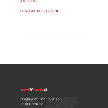
JOGI RJUHE
OTROŠKE POSTELJNINE
Dragarjeva ulica 6c, IHAN
1230 Domžale