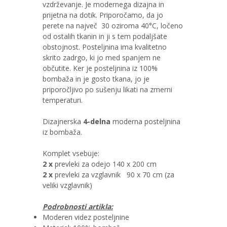
vzdrževanje. Je modernega dizajna in
prijetna na dotik. Priporočamo, da jo
perete na največ 30 oziroma 40°C, ločeno
od ostalih tkanin in ji s tem podaljšate
obstojnost. Posteljnina ima kvalitetno
skrito zadrgo, ki jo med spanjem ne
občutite. Ker je posteljnina iz 100%
bombaža in je gosto tkana, jo je
priporočljivo po sušenju likati na zmerni
temperaturi.
Dizajnerska
4-delna
moderna posteljnina
iz bombaža.
Komplet vsebuje:
2 x
prevleki za odejo 140 x 200 cm
2 x
prevleki za vzglavnik 90 x 70 cm (za
veliki vzglavnik)
Podrobnosti artikla:
Moderen videz posteljnine