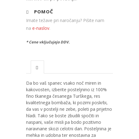
POMOČ
Imate težave pri naročanju? Pišite nam
na
e-naslov
.
* Cene vključujejo DDV.
Da bo vaš spanec vsako noč miren in
kakovosten, izberite posteljnino iz 100%
fino tkanega česanega Turškega, res
kvalitetnega bombaža, ki pozimi poskrbi,
da vas v postelji ne zebe, poleti pa prijetno
hladi. Tako se boste zbudili spočiti in
naspani, vaše misli pa bodo pozitivno
naravnane skozi celotni dan. Posteljnina je
mehka in udobna ter enostavna za