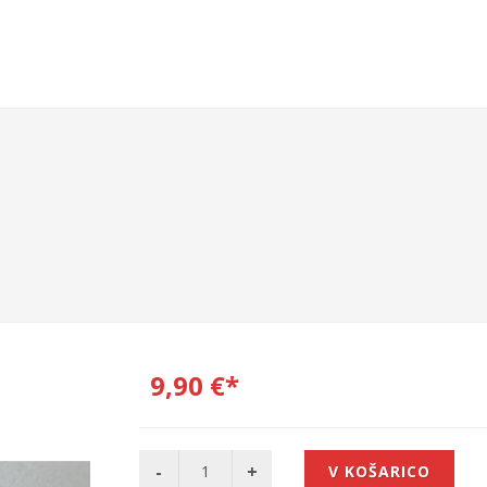
UŠALKE
OBLAČILA IN DODATKI
ŠPORT IN PROSTI ČAS
VS
9,90 €*
V KOŠARICO