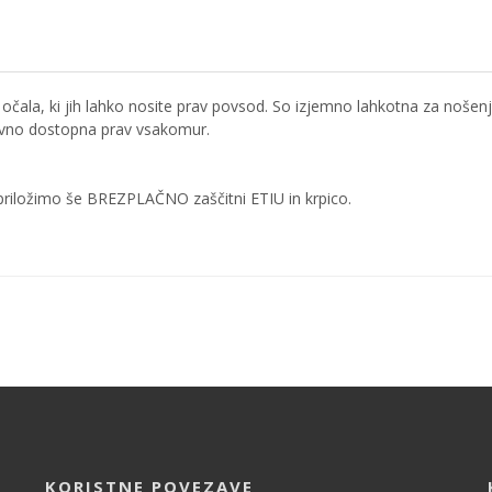
očala, ki jih lahko nosite prav povsod. So izjemno lahkotna za nošenj
ovno dostopna prav vsakomur.
riložimo še BREZPLAČNO zaščitni ETIU in krpico.
KORISTNE POVEZAVE