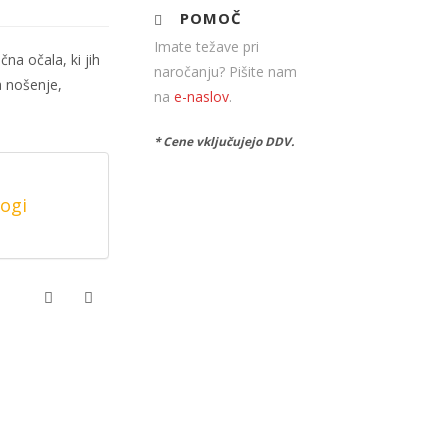
POMOČ
Imate težave pri
na očala, ki jih
naročanju? Pišite nam
a nošenje,
na
e-naslov
.
* Cene vključujejo DDV.
logi