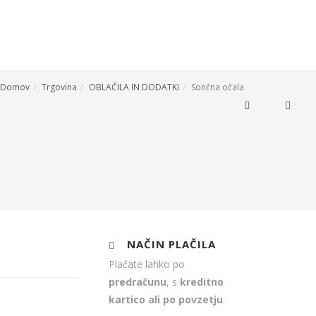
Domov
Trgovina
OBLAČILA IN DODATKI
Sončna očala
0
E ZA DOM
IZPOSOJA ORODJA
KONTAKT
NAČIN PLAČILA
Plačate lahko po
predračunu
, s
kreditno
kartico ali po povzetju
.