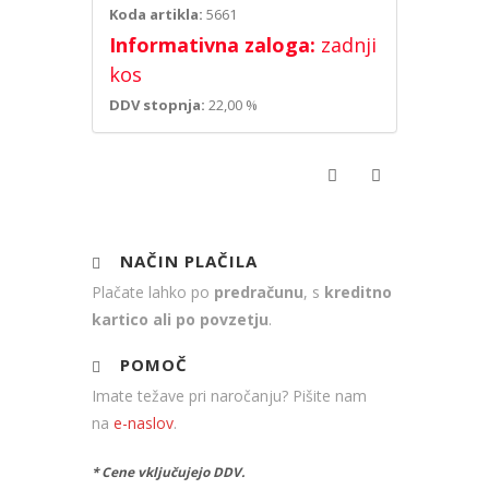
Koda artikla:
5661
Informativna zaloga:
zadnji
kos
DDV stopnja:
22,00 %
NAČIN PLAČILA
Plačate lahko po
predračunu
, s
kreditno
kartico ali po povzetju
.
POMOČ
Imate težave pri naročanju? Pišite nam
na
e-naslov
.
* Cene vključujejo DDV.